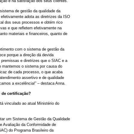
ção e na satisfação dos seus clientes.
sistema de gestão da qualidade da
 efetivamente adota as diretrizes da ISO
tal dos seus processos e obtém rico
vas e que refletem efetivamente na
tanto materiais e financeiros, quanto de
etimento com o sistema de gestão da
ece porque a direção dá devida
 premissas e diretrizes que o SIAC e a
o mantemos o sistema por causa do
ficaz de cada processo, o que acaba
 atendimento assertivo e de qualidade
scamos a excelência!” – destaca Anna.
de certificação?
vinculado ao atual Ministério do
entar um Sistema de Gestão da Qualidade
e Avaliação da Conformidade de
iAC) do Programa Brasileiro da