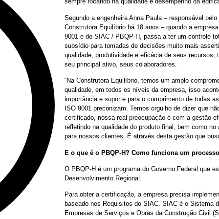
sempre focando na qualidade e desempenho da edifica
Segundo a engenheira Anna Paula – responsável pelo 
Construtora Equilíbrio há 18 anos – quando a empresa
9001 e do SIAC / PBQP-H, passa a ter um controle to
subsídio para tomadas de decisões muito mais asserti
qualidade, produtividade e eficácia de seus recursos, 
seu principal ativo, seus colaboradores.
“Na Construtora Equilíbrio, temos um amplo comprom
qualidade, em todos os níveis da empresa, isso acont
importância e suporte para o cumprimento de todas as
ISO 9001 preconizam. Temos orgulho de dizer que nã
certificado, nossa real preocupação é com a gestão e
refletindo na qualidade do produto final, bem como no
para nossos clientes. É através desta gestão que bu
E o que é o PBQP-H? Como funciona um processo 
O PBQP-H é um programa do Governo Federal que está 
Desenvolvimento Regional.
Para obter a certificação, a empresa precisa implem
baseado nos Requisitos do SIAC. SIAC é o Sistema d
Empresas de Serviços e Obras da Construção Civil (S