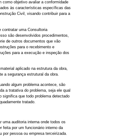
m como objetivo avaliar a conformidade
dos às características específicas das
strução Civil, visando contribuir para a
 contratar uma Consultoria
cesso são desenvolvidos procedimentos,
érie de outros documentos que vão
nstruções para o recebimento e
ruções para a execução e inspeção dos
aterial aplicado na estrutura da obra,
te a segurança estrutural da obra.
Quando algum problema acontece, são
a a tratativa do problema, seja ele qual
so significa que todo problema detectado
equadamente tratado.
 uma auditoria interna onde todos os
 feita por um funcionário interno da
ou por pessoa ou empresa terceirizada.