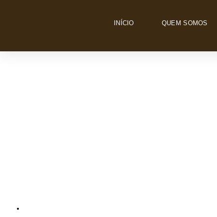
INÍCIO
QUEM SOMOS
MINHA TRAJE
PROFISSIONAL
ESTAGIÁRIA A EM
ESCRITO POR
GIZELE P