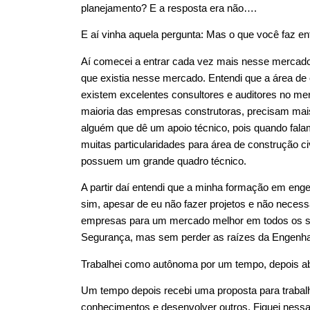
planejamento? E a resposta era não….
E aí vinha aquela pergunta: Mas o que você faz e
Aí comecei a entrar cada vez mais nesse mercado, 
que existia nesse mercado. Entendi que a área de co
existem excelentes consultores e auditores no mer
maioria das empresas construtoras, precisam mai
alguém que dê um apoio técnico, pois quando fala
muitas particularidades para área de construção c
possuem um grande quadro técnico.
A partir daí entendi que a minha formação em engen
sim, apesar de eu não fazer projetos e não neces
empresas para um mercado melhor em todos os sen
Segurança, mas sem perder as raízes da Engenha
Trabalhei como autônoma por um tempo, depois ab
Um tempo depois recebi uma proposta para trabal
conhecimentos e desenvolver outros. Fiquei nessa