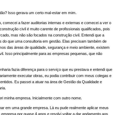
ntão? Isso gerava um certo mal-estar em mim.
comecei a fazer auditorias internas e externas e comecei a ver o
nstrução civil é muito carente de profissionais qualificados, pois
cado, mas não são focados na construção civil. Entendi que a
s do que uma consultoria em gestão. Elas precisam também de
mos das áreas de qualidade, segurança e meio ambiente, existem
ivil. Isso principalmente para as empresas pequenas, que não
haria fazia diferença para o serviço que eu prestava e entendi que
sariamente executar obras, eu podia contribuir com meus colegas e
tidos. Eu passei a atuar na área de Gestão da Qualidade e
ria.
ri minha empresa. Inicialmente com outro nome.
har em uma grande empresa. Lá eu pude realmente aplicar meus
 empresa por quase 4 anos e resolvi voltar a dar andamento aos